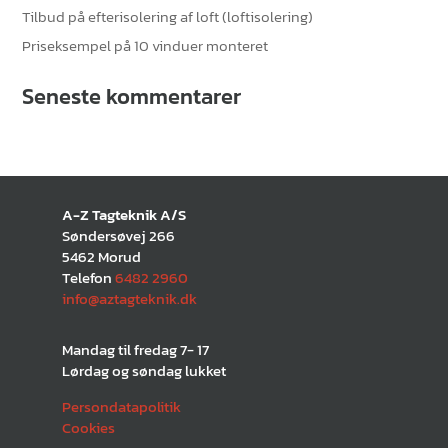
Tilbud på efterisolering af loft (loftisolering)
Priseksempel på 10 vinduer monteret
Seneste kommentarer
A-Z Tagteknik A/S
Søndersøvej 266
5462 Morud
Telefon
6482 2960
info@aztagteknik.dk
Mandag til fredag 7- 17
Lørdag og søndag lukket
Persondatapolitik
Cookies