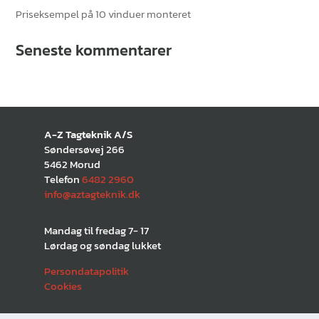
Priseksempel på 10 vinduer monteret
Seneste kommentarer
A-Z Tagteknik A/S
Søndersøvej 266
5462 Morud
Telefon
6482 2960
info@aztagteknik.dk
Mandag til fredag 7- 17
Lørdag og søndag lukket
Persondatapolitik
Cookies