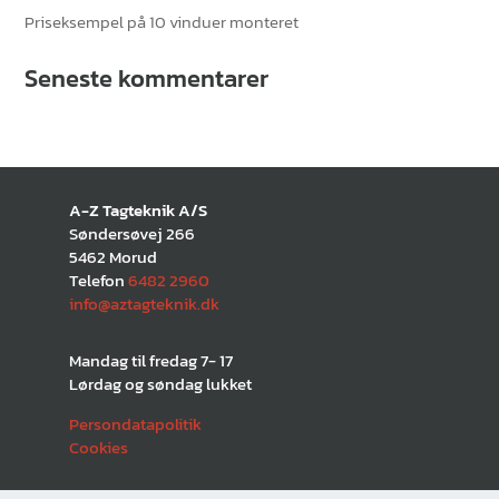
Priseksempel på 10 vinduer monteret
Seneste kommentarer
A-Z Tagteknik A/S
Søndersøvej 266
5462 Morud
Telefon
6482 2960
info@aztagteknik.dk
Mandag til fredag 7- 17
Lørdag og søndag lukket
Persondatapolitik
Cookies